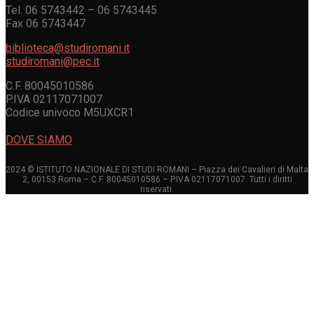
Tel. 06 5743442 – 06 5743445
Fax 06 5743447
biblioteca@studiromani.it
studiromani@pec.it
C.F. 80045010586
P.IVA 02117071007
Codice univoco M5UXCR1
DOVE SIAMO
2024 © ISTITUTO NAZIONALE DI STUDI ROMANI – Piazza dei Cavalieri di Malta
2, 00153 Roma – C.F. 80045010586 – P.IVA 02117071007. Tutti i diritti
riservati.