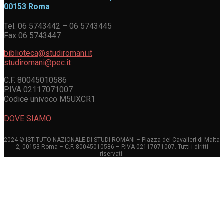
00153 Roma
Tel. 06 5743442 – 06 5743445
Fax 06 5743447
biblioteca@studiromani.it
studiromani@pec.it
C.F. 80045010586
P.IVA 02117071007
Codice univoco M5UXCR1
DOVE SIAMO
2024 © ISTITUTO NAZIONALE DI STUDI ROMANI – Piazza dei Cavalieri di Malta
2, 00153 Roma – C.F. 80045010586 – P.IVA 02117071007. Tutti i diritti
riservati.