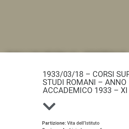
DALL'ALBUM AL DIGITALE
1933/03/18 – CORSI SUP
.LA "VITA DELL'ISTITUTO" ATTRAVERSO LE IMMAGI
STUDI ROMANI – ANNO
ACCADEMICO 1933 – XI 
Partizione:
Vita dell’Istituto