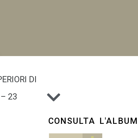
ERIORI DI
NI
– 23
CONSULTA L'ALBU