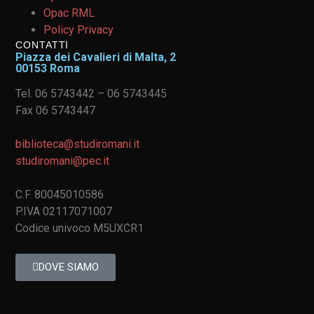
Opac RML
Policy Privacy
CONTATTI
Piazza dei Cavalieri di Malta, 2
00153 Roma
Tel. 06 5743442 – 06 5743445
Fax 06 5743447
biblioteca@studiromani.it
studiromani@pec.it
C.F. 80045010586
P.IVA 02117071007
Codice univoco M5UXCR1
DOVE SIAMO