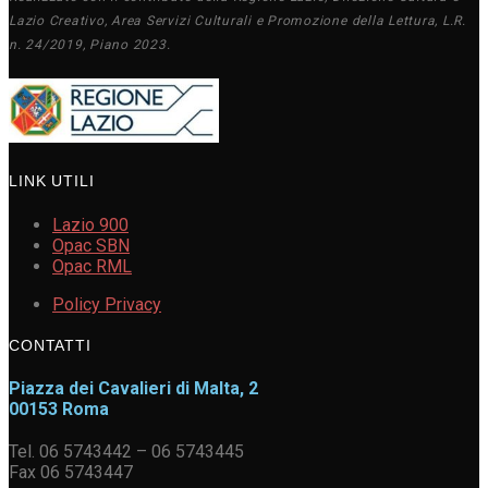
Lazio Creativo, Area Servizi Culturali e Promozione della Lettura, L.R.
n. 24/2019, Piano 2023.
LINK UTILI
Lazio 900
Opac SBN
Opac RML
Policy Privacy
CONTATTI
Piazza dei Cavalieri di Malta, 2
00153 Roma
Tel. 06 5743442 – 06 5743445
Fax 06 5743447