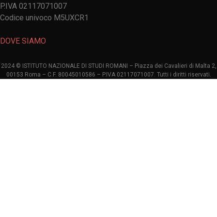
P.IVA 02117071007
Codice univoco M5UXCR1
DOVE SIAMO
2024 © ISTITUTO NAZIONALE DI STUDI ROMANI – Piazza dei Cavalieri di Malta 2,
00153 Roma – C.F. 80045010586 – P.IVA 02117071007. Tutti i diritti riservati.