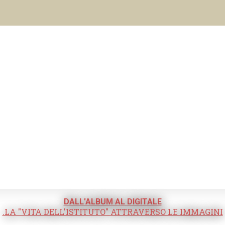
DALL'ALBUM AL DIGITALE
.LA "VITA DELL'ISTITUTO" ATTRAVERSO LE IMMAGINI