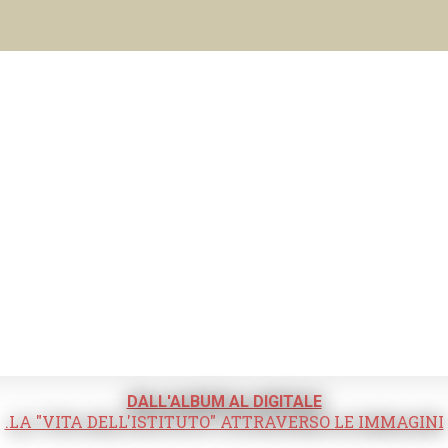
DALL'ALBUM AL DIGITALE
.LA "VITA DELL'ISTITUTO" ATTRAVERSO LE IMMAGINI