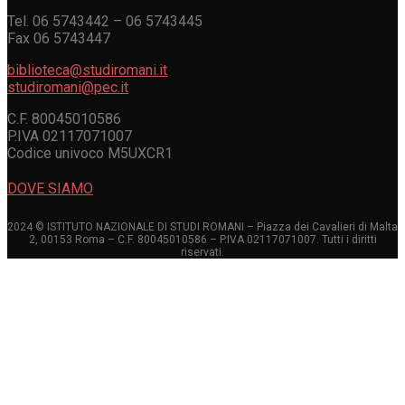
Tel. 06 5743442 – 06 5743445
Fax 06 5743447
biblioteca@studiromani.it
studiromani@pec.it
C.F. 80045010586
P.IVA 02117071007
Codice univoco M5UXCR1
DOVE SIAMO
2024 © ISTITUTO NAZIONALE DI STUDI ROMANI – Piazza dei Cavalieri di Malta
2, 00153 Roma – C.F. 80045010586 – P.IVA 02117071007. Tutti i diritti
riservati.