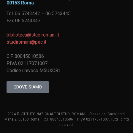
00153 Roma
Tel. 06 5743442 – 06 5743445
Fax 06 5743447
biblioteca@studiromani.it
studiromani@pec.it
C.F. 80045010586
P.IVA 02117071007
Codice univoco M5UXCR1
DOVE SIAMO
2024 © ISTITUTO NAZIONALE DI STUDI ROMANI – Piazza dei Cavalieri di
Malta 2, 00153 Roma – C.F. 80045010586 – P.IVA 02117071007. Tutti i diritti
riservati.