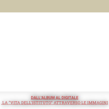
DALL'ALBUM AL DIGITALE
.LA "VITA DELL'ISTITUTO" ATTRAVERSO LE IMMAGINI