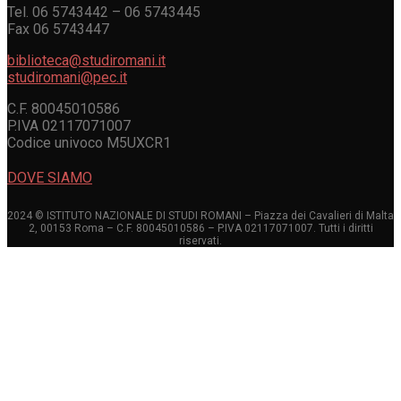
Tel. 06 5743442 – 06 5743445
Fax 06 5743447
biblioteca@studiromani.it
studiromani@pec.it
C.F. 80045010586
P.IVA 02117071007
Codice univoco M5UXCR1
DOVE SIAMO
2024 © ISTITUTO NAZIONALE DI STUDI ROMANI – Piazza dei Cavalieri di Malta
2, 00153 Roma – C.F. 80045010586 – P.IVA 02117071007. Tutti i diritti
riservati.