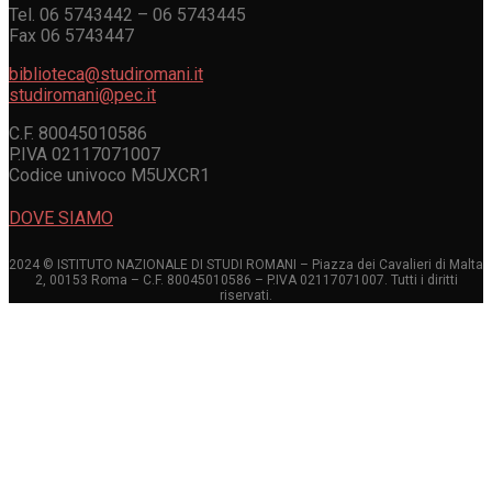
Tel. 06 5743442 – 06 5743445
Fax 06 5743447
biblioteca@studiromani.it
studiromani@pec.it
C.F. 80045010586
P.IVA 02117071007
Codice univoco M5UXCR1
DOVE SIAMO
2024 © ISTITUTO NAZIONALE DI STUDI ROMANI – Piazza dei Cavalieri di Malta
2, 00153 Roma – C.F. 80045010586 – P.IVA 02117071007. Tutti i diritti
riservati.