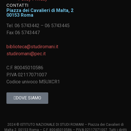
CONTATTI
Piazza dei Cavalieri di Malta, 2
00153 Roma
Tel. 06 5743442 – 06 5743445
Fax 06 5743447
biblioteca@studiromani.it
studiromani@pec.it
C.F. 80045010586
P.IVA 02117071007
Codice univoco M5UXCR1
DOVE SIAMO
2024 © ISTITUTO NAZIONALE DI STUDI ROMANI – Piazza dei Cavalieri di
Malta 2, 00153 Roma – C.F. 80045010586 – P.IVA 02117071007. Tutti i diritti