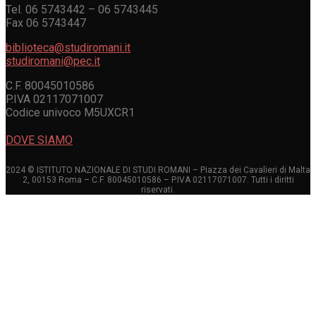
Tel. 06 5743442 – 06 5743445
Fax 06 5743447
biblioteca@studiromani.it
studiromani@pec.it
C.F. 80045010586
P.IVA 02117071007
Codice univoco M5UXCR1
DOVE SIAMO
2024 © ISTITUTO NAZIONALE DI STUDI ROMANI – Piazza dei Cavalieri di Malta
2, 00153 Roma – C.F. 80045010586 – P.IVA 02117071007. Tutti i diritti
riservati.