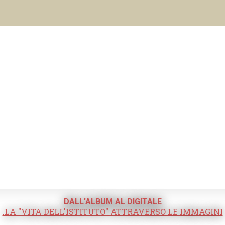
DALL'ALBUM AL DIGITALE
.LA "VITA DELL'ISTITUTO" ATTRAVERSO LE IMMAGINI