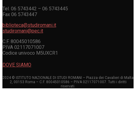
Tel. 06 5743442 – 06 5743445
Fax 06 5743447
biblioteca@studiromani.it
studiromani@pec.it
C.F. 80045010586
P.IVA 02117071007
Codice univoco M5UXCR1
DOVE SIAMO
2024 © ISTITUTO NAZIONALE DI STUDI ROMANI – Piazza dei Cavalieri di Malta
2, 00153 Roma – C.F. 80045010586 – P.IVA 02117071007. Tutti i diritti
riservati.