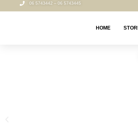
06 5743442 – 06 5743445
HOME
STOR