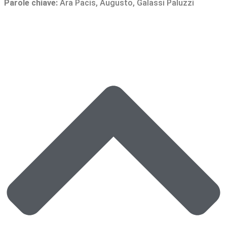
Parole chiave:
Ara Pacis
,
Augusto
,
Galassi Paluzzi