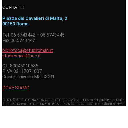
CONTATTI
Piazza dei Cavalieri di Malta, 2
00153 Roma
Tel. 06 5743442 – 06 5743445
Fax 06 5743447
biblioteca@studiromani.it
studiromani@pec.it
C.F. 80045010586
P.IVA 02117071007
Codice univoco M5UXCR1
DOVE SIAMO
2024 © ISTITUTO NAZIONALE DI STUDI ROMANI – Piazza dei Cavalieri di Malta
2, 00153 Roma – C.F. 80045010586 – P.IVA 02117071007. Tutti i diritti riservati.