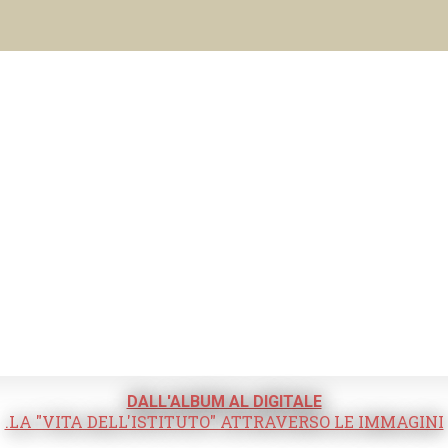
DALL'ALBUM AL DIGITALE
.LA "VITA DELL'ISTITUTO" ATTRAVERSO LE IMMAGINI