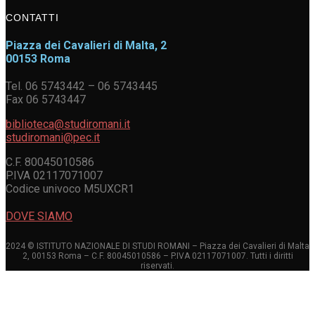
CONTATTI
Piazza dei Cavalieri di Malta, 2
00153 Roma
Tel. 06 5743442 – 06 5743445
Fax 06 5743447
biblioteca@studiromani.it
studiromani@pec.it
C.F. 80045010586
P.IVA 02117071007
Codice univoco M5UXCR1
DOVE SIAMO
2024 © ISTITUTO NAZIONALE DI STUDI ROMANI – Piazza dei Cavalieri di Malta
2, 00153 Roma – C.F. 80045010586 – P.IVA 02117071007. Tutti i diritti
riservati.