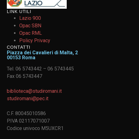
LINK UTILI
Lazio 900
Opac SBN
Opac RML
Policy Privacy
CONTATTI
Piazza dei Cavalieri di Malta, 2
00153 Roma
Tel. 06 5743442 – 06 5743445
Fax 06 5743447
biblioteca@studiromani.it
studiromani@pec.it
C.F. 80045010586
P.IVA 02117071007
Codice univoco M5UXCR1