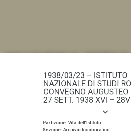
DALL'ALBUM AL DIGITALE
1938/03/23 – ISTITUTO
.LA "VITA DELL'ISTITUTO" ATTRAVERSO LE IMMAGI
NAZIONALE DI STUDI R
CONVEGNO AUGUSTEO. 
27 SETT. 1938 XVI – 28V
Partizione:
Vita dell’Istituto
Sezione:
Archivio Iconografico