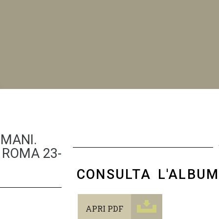
NI
OMANI.
ROMA 23-
CONSULTA L'ALBU
APRI PDF