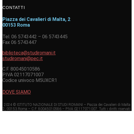
CONTATTI
Piazza dei Cavalieri di Malta, 2
00153 Roma
Tel. 06 5743442 – 06 5743445
Fax 06 5743447
biblioteca@studiromani.it
studiromani@pec.it
C.F. 80045010586
P.IVA 02117071007
Codice univoco M5UXCR1
DOVE SIAMO
2024 © ISTITUTO NAZIONALE DI STUDI ROMANI – Piazza dei Cavalieri di Malta
2, 00153 Roma – C.F. 80045010586 – P.IVA 02117071007. Tutti i diritti riservati.