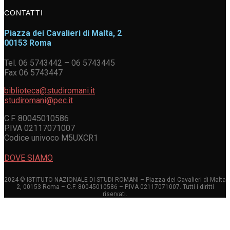
CONTATTI
Piazza dei Cavalieri di Malta, 2
00153 Roma
Tel. 06 5743442 – 06 5743445
Fax 06 5743447
biblioteca@studiromani.it
studiromani@pec.it
C.F. 80045010586
P.IVA 02117071007
Codice univoco M5UXCR1
DOVE SIAMO
2024 © ISTITUTO NAZIONALE DI STUDI ROMANI – Piazza dei Cavalieri di Malta
2, 00153 Roma – C.F. 80045010586 – P.IVA 02117071007. Tutti i diritti
riservati.