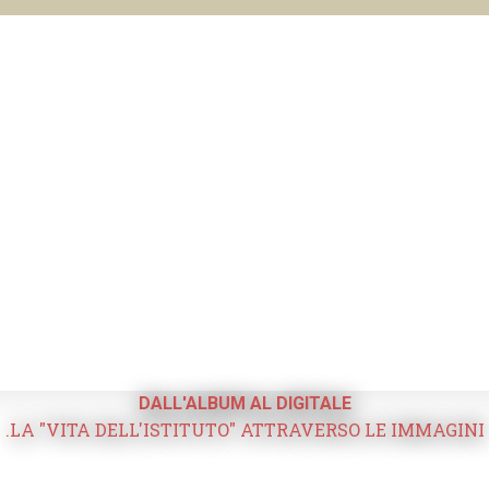
DALL'ALBUM AL DIGITALE
.LA "VITA DELL'ISTITUTO" ATTRAVERSO LE IMMAGINI