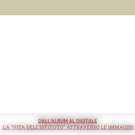
DALL'ALBUM AL DIGITALE
.LA "VITA DELL'ISTITUTO" ATTRAVERSO LE IMMAGINI