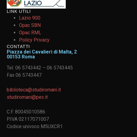
LINK UTILI
Lazio 900
Opac SBN
Opac RML
Policy Privacy
CONTATTI
Piazza dei Cavalieri di Malta, 2
00153 Roma
Tel. 06 5743442 – 06 5743445
Fax 06 5743447
biblioteca@studiromani.it
studiromani@pec.it
C.F. 80045010586
P.IVA 02117071007
Codice univoco M5UXCR1