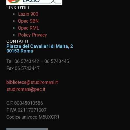
LINK UTILI
Lazio 900
Opac SBN
Opac RML
Policy Privacy
CONTATTI
Piazza dei Cavalieri di Malta, 2
00153 Roma
Tel. 06 5743442 – 06 5743445
Fax 06 5743447
biblioteca@studiromani.it
studiromani@pec.it
C.F. 80045010586
P.IVA 02117071007
Codice univoco M5UXCR1