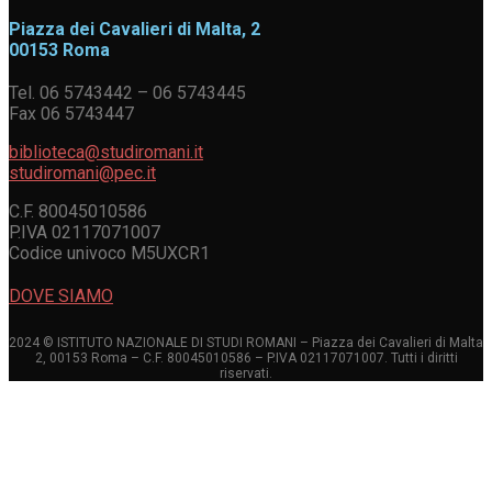
Piazza dei Cavalieri di Malta, 2
00153 Roma
Tel. 06 5743442 – 06 5743445
Fax 06 5743447
biblioteca@studiromani.it
studiromani@pec.it
C.F. 80045010586
P.IVA 02117071007
Codice univoco M5UXCR1
DOVE SIAMO
2024 © ISTITUTO NAZIONALE DI STUDI ROMANI – Piazza dei Cavalieri di Malta
2, 00153 Roma – C.F. 80045010586 – P.IVA 02117071007. Tutti i diritti
riservati.