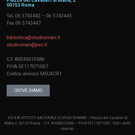
Piazza dei Cavalieri di Malta, 2
00153 Roma
Tel. 06 5743442 – 06 5743445
Fax 06 5743447
biblioteca@studiromani.it
studiromani@pec.it
C.F. 80045010586
P.IVA 02117071007
Codice univoco M5UXCR1
DOVE SIAMO
2024 © ISTITUTO NAZIONALE DI STUDI ROMANI – Piazza dei Cavalieri di
Malta 2, 00153 Roma – C.F. 80045010586 – P.IVA 02117071007. Tutti i diritti
riservati.