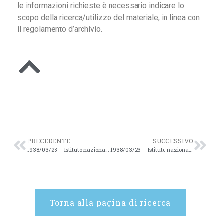
le informazioni richieste è necessario indicare lo
scopo della ricerca/utilizzo del materiale, in linea con
il regolamento d’archivio.
PRECEDENTE
SUCCESSIVO
1938/03/23 – Istituto nazionale di Studi romani. Convegno Augusteo. Roma 23-27 sett. 1938 XVI – 7v
1938/03/23 – Istituto nazionale di Studi romani. Convegno Augusteo. Roma 23-27 sett. 1938 XVI – 8v
Torna alla pagina di ricerca