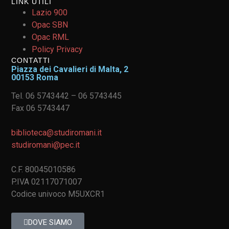
LINK UTILI
Lazio 900
Opac SBN
Opac RML
Policy Privacy
CONTATTI
Piazza dei Cavalieri di Malta, 2
00153 Roma
Tel. 06 5743442 – 06 5743445
Fax 06 5743447
biblioteca@studiromani.it
studiromani@pec.it
C.F. 80045010586
P.IVA 02117071007
Codice univoco M5UXCR1
DOVE SIAMO