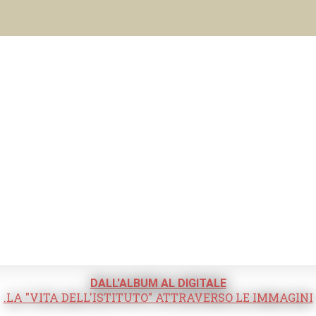
DALL'ALBUM AL DIGITALE
.LA "VITA DELL'ISTITUTO" ATTRAVERSO LE IMMAGINI