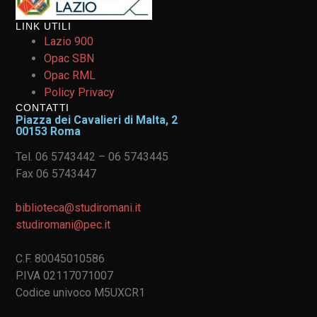
LINK UTILI
Lazio 900
Opac SBN
Opac RML
Policy Privacy
CONTATTI
Piazza dei Cavalieri di Malta, 2
00153 Roma
Tel. 06 5743442 – 06 5743445
Fax 06 5743447
biblioteca@studiromani.it
studiromani@pec.it
C.F. 80045010586
P.IVA 02117071007
Codice univoco M5UXCR1