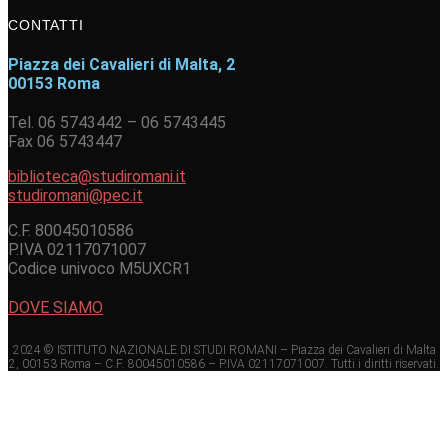
CONTATTI
Piazza dei Cavalieri di Malta, 2
00153 Roma
Tel. 06 5743442 – 06 5743445
Fax 06 5743447
biblioteca@studiromani.it
studiromani@pec.it
C.F. 80045010586
P.IVA 02117071007
Codice univoco M5UXCR1
DOVE SIAMO
2024 © ISTITUTO NAZIONALE DI STUDI ROMANI – Piazza dei Cavalieri di Malta
2, 00153 Roma – C.F. 80045010586 – P.IVA 02117071007. Tutti i diritti riservati.