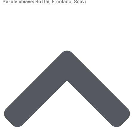
Parole chiave:
Bottai
,
Ercolano
,
Scavi