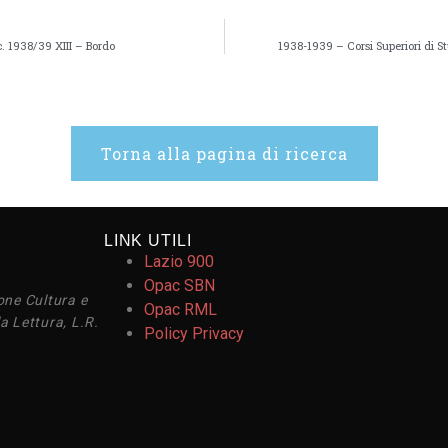
. 1938/39 XIII – Bordo
1938-1939 – Corsi Superiori di 
Torna alla pagina di ricerca
LINK UTILI
Lazio 900
Opac SBN
one Cultura e
Opac RML
a Lettura, L.R.
Policy Privacy