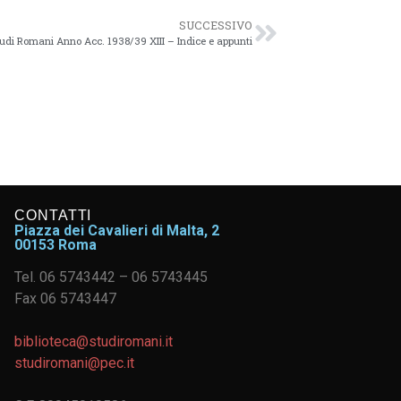
SUCCESSIVO
Studi Romani Anno Acc. 1938/39 XIII – Indice e appunti
CONTATTI
Piazza dei Cavalieri di Malta, 2
00153 Roma
Tel. 06 5743442 – 06 5743445
Fax 06 5743447
biblioteca@studiromani.it
studiromani@pec.it