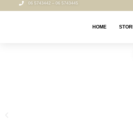
06 5743442 – 06 5743445
HOME
STOR