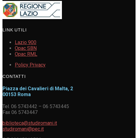
LINK UTILI
Lazio 900
Opac SBN
Opac RML
Policy Privacy
CONTATTI
Piazza dei Cavalieri di Malta, 2
00153 Roma
Tel. 06 5743442 – 06 5743445
Fax 06 5743447
biblioteca@studiromani.it
studiromani@pec.it