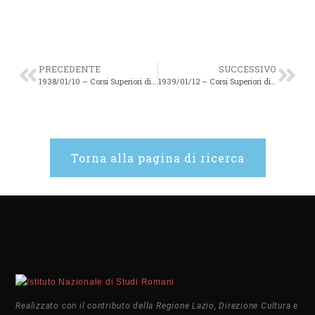
PRECEDENTE
SUCCESSIVO
1938/01/10 – Corsi Superiori di Studi Romani Anno Acc. 1938/39 XIII – 19v
1939/01/12 – Corsi Superiori di Studi Romani Anno Acc. 1938/39 XIII – 20v
Torna alla pagina di ricerca
Realizzato con il contributo della Regione Lazio, Direzione Cultura e