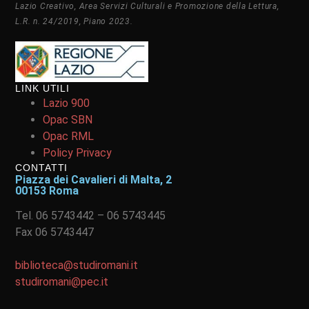
Lazio Creativo, Area Servizi Culturali e Promozione della Lettura,
L.R. n. 24/2019, Piano 2023.
LINK UTILI
Lazio 900
Opac SBN
Opac RML
Policy Privacy
CONTATTI
Piazza dei Cavalieri di Malta, 2
00153 Roma
Tel. 06 5743442 – 06 5743445
Fax 06 5743447
biblioteca@studiromani.it
studiromani@pec.it