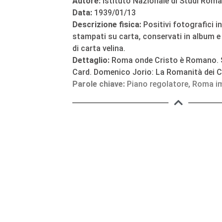
Autore:
Istituto Nazionale di Studi Roma
Data:
1939/01/13
Descrizione fisica:
Positivi fotografici i
stampati su carta, conservati in album e 
di carta velina.
Dettaglio:
Roma onde Cristo è Romano. S
Card. Domenico Jorio: La Romanità dei Con
Parole chiave:
Piano regolatore
,
Roma im