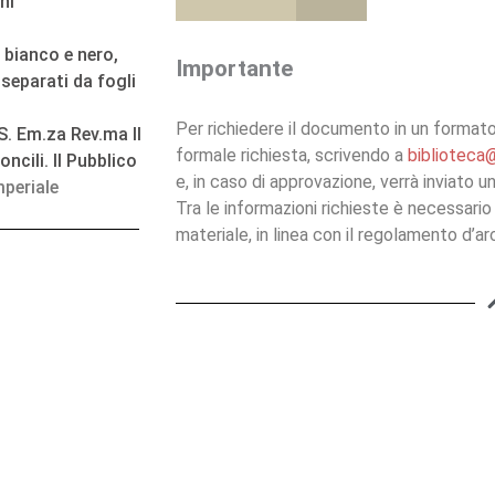
ni
n bianco e nero,
Importante
separati da fogli
Per richiedere il documento in un formato 
. Em.za Rev.ma Il
formale richiesta, scrivendo a
biblioteca@
cili. Il Pubblico
e, in caso di approvazione, verrà inviato 
periale
Tra le informazioni richieste è necessario 
materiale, in linea con il regolamento d’arc