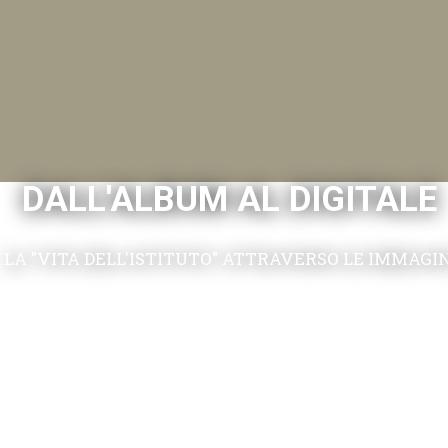
DALL'ALBUM AL DIGITALE
.LA "VITA DELL'ISTITUTO" ATTRAVERSO LE IMMAGI