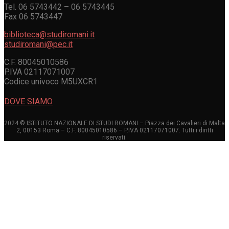
Tel. 06 5743442 – 06 5743445
Fax 06 5743447
biblioteca@studiromani.it
studiromani@pec.it
C.F. 80045010586
P.IVA 02117071007
Codice univoco M5UXCR1
DOVE SIAMO
2024 © ISTITUTO NAZIONALE DI STUDI ROMANI – Piazza dei Cavalieri di Malta
2, 00153 Roma – C.F. 80045010586 – P.IVA 02117071007. Tutti i diritti
riservati.