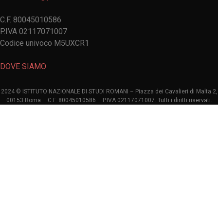
C.F. 80045010586
P.IVA 02117071007
Codice univoco M5UXCR1
DOVE SIAMO
2024 © ISTITUTO NAZIONALE DI STUDI ROMANI – Piazza dei Cavalieri di Malta 2,
00153 Roma – C.F. 80045010586 – P.IVA 02117071007. Tutti i diritti riservati.