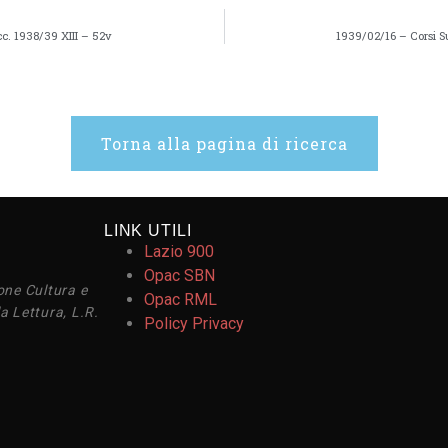
c. 1938/39 XIII – 52v
1939/02/16 – Corsi S
Torna alla pagina di ricerca
LINK UTILI
Lazio 900
Opac SBN
one Cultura e
Opac RML
a Lettura, L.R.
Policy Privacy