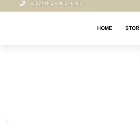
06 5743442 – 06 5743445
HOME
STOR