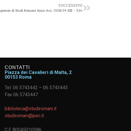
SUCCESSIVO
uperiori di Studi Romani Anno Acc. 1938/39 XIII – 53v
CONTATTI
Piazza dei Cavalieri di Malta, 2
00153 Roma
Tel. 06 5743442 – 06 5743445
Fax 06 5743447
biblioteca@studiromani.it
studiromani@pec.it
C.F. 80045010586