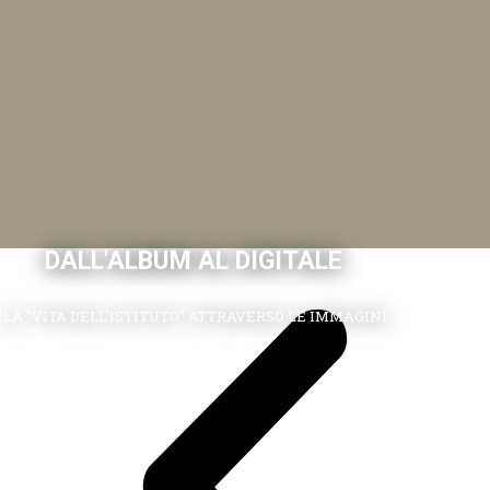
DALL'ALBUM AL DIGITALE
.LA "VITA DELL'ISTITUTO" ATTRAVERSO LE IMMAGINI