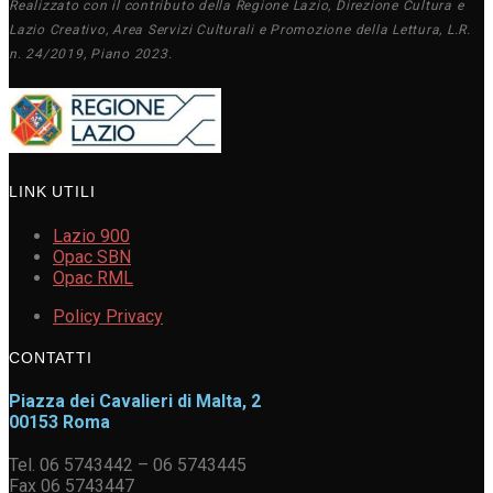
Realizzato con il contributo della Regione Lazio, Direzione Cultura e
Lazio Creativo, Area Servizi Culturali e Promozione della Lettura, L.R.
n. 24/2019, Piano 2023.
LINK UTILI
Lazio 900
Opac SBN
Opac RML
Policy Privacy
CONTATTI
Piazza dei Cavalieri di Malta, 2
00153 Roma
Tel. 06 5743442 – 06 5743445
Fax 06 5743447