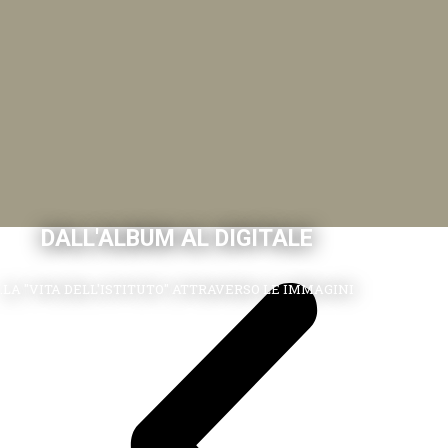
DALL'ALBUM AL DIGITALE
.LA "VITA DELL'ISTITUTO" ATTRAVERSO LE IMMAGINI