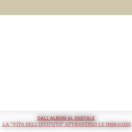
DALL'ALBUM AL DIGITALE
.LA "VITA DELL'ISTITUTO" ATTRAVERSO LE IMMAGINI