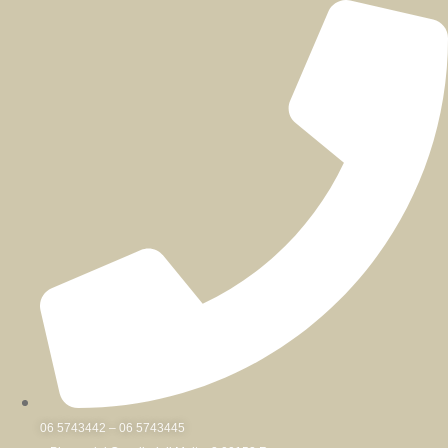
Skip
to
content
06 5743442 – 06 5743445