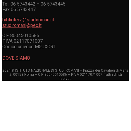
Tel. 06 5743442 – 06 5743445
Fax 06 5743447
biblioteca@studiromani.it
studiromani@pec.it
C.F. 80045010586
P.IVA 02117071007
Codice univoco M5UXCR1
DOVE SIAMO
2024 © ISTITUTO NAZIONALE DI STUDI ROMANI – Piazza dei Cavalieri di Malta
2, 00153 Roma – C.F. 80045010586 – P.IVA 02117071007. Tutti i diritti
riservati.