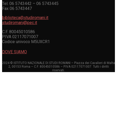
Tel. 06 5743442 – 06 5743445
Fax 06 5743447
biblioteca@studiromani.it
studiromani@pec.it
C.F. 80045010586
P.IVA 02117071007
Codice univoco M5UXCR1
DOVE SIAMO
2024 © ISTITUTO NAZIONALE DI STUDI ROMANI – Piazza dei Cavalieri di Malta
2, 00153 Roma – C.F. 80045010586 – P.IVA 02117071007. Tutti i diritti
riservati.